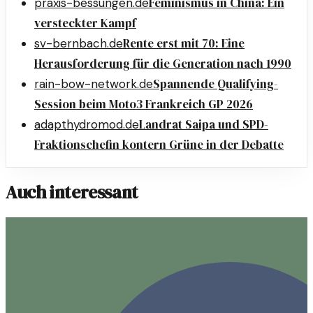
Feminismus in China: Ein
praxis-bessungen.de
versteckter Kampf
Rente erst mit 70: Eine
sv-bernbach.de
Herausforderung für die Generation nach 1990
Spannende Qualifying-
rain-bow-network.de
Session beim Moto3 Frankreich GP 2026
Landrat Saipa und SPD-
adapthydromod.de
Fraktionschefin kontern Grüne in der Debatte
Auch interessant