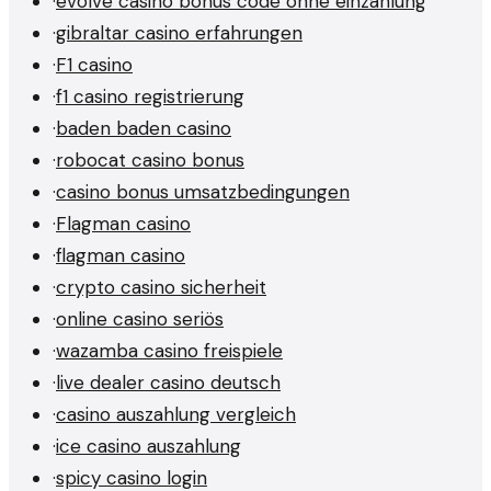
·
evolve casino bonus code ohne einzahlung
·
gibraltar casino erfahrungen
·
F1 casino
·
f1 casino registrierung
·
baden baden casino
·
robocat casino bonus
·
casino bonus umsatzbedingungen
·
Flagman casino
·
flagman casino
·
crypto casino sicherheit
·
online casino seriös
·
wazamba casino freispiele
·
live dealer casino deutsch
·
casino auszahlung vergleich
·
ice casino auszahlung
·
spicy casino login