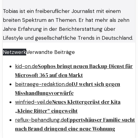
Tobias ist ein freiberuflicher Journalist mit einem
breiten Spektrum an Themen. Er hat mehr als zehn
Jahre Erfahrung in der Berichterstattung über
Lifestyle und gesellschaftliche Trends in Deutschland.
Netzwerk
Verwandte Beiträge
Sophos bringt neuen Backup-Dienst für
kid-on.de
Microsoft 365 auf den Markt
DJ wehrt sich gegen
beitraege-redaktion.de
Misshandlungsvorwürfe
Neues Klettergerüst der Kita
winfried-veil.de
„Kleine Ritter“ eingeweiht
Eppertshäuser Familie sucht
reflux-behandlung.de
nach Brand dringend eine neue Wohnung