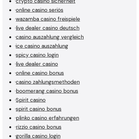
·
crypto casino sicherheit
·
online casino seriös
·
wazamba casino freispiele
·
live dealer casino deutsch
·
casino auszahlung vergleich
·
ice casino auszahlung
·
spicy casino login
·
live dealer casino
·
online casino bonus
·
casino zahlungsmethoden
·
boomerang casino bonus
·
Spirit casino
·
spirit casino bonus
·
plinko casino erfahrungen
·
rizzio casino bonus
·
gorilla casino login