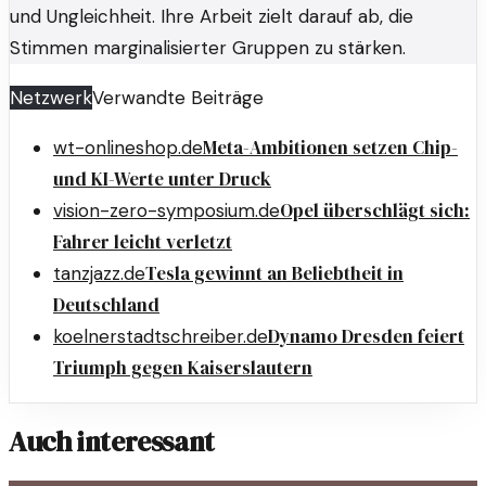
und Ungleichheit. Ihre Arbeit zielt darauf ab, die
Stimmen marginalisierter Gruppen zu stärken.
Netzwerk
Verwandte Beiträge
Meta-Ambitionen setzen Chip-
wt-onlineshop.de
und KI-Werte unter Druck
Opel überschlägt sich:
vision-zero-symposium.de
Fahrer leicht verletzt
Tesla gewinnt an Beliebtheit in
tanzjazz.de
Deutschland
Dynamo Dresden feiert
koelnerstadtschreiber.de
Triumph gegen Kaiserslautern
Auch interessant