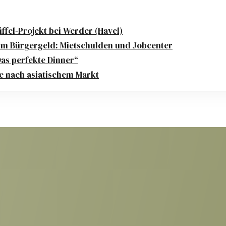
fel-Projekt bei Werder (Havel)
m Bürgergeld: Mietschulden und Jobcenter
Das perfekte Dinner“
e nach asiatischem Markt