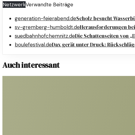
Netzwerk
Verwandte Beiträge
Scholz besucht Wasserbüf
generation-feierabend.de
Herausforderungen bei
sv-gremberg-humboldt.de
Die Schattenseiten von „
suedbahnhofchemnitz.de
Dax gerät unter Druck: Rückschläg
boulefestival.de
Auch interessant