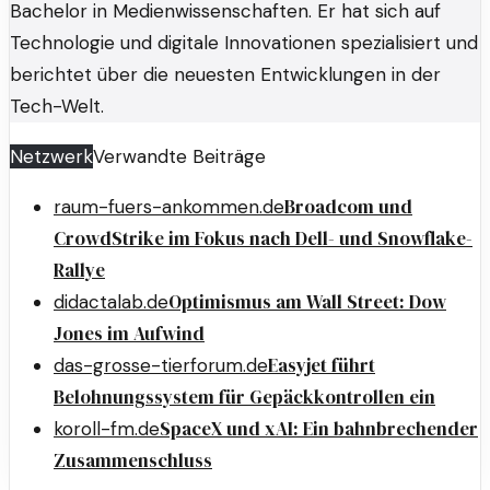
Bachelor in Medienwissenschaften. Er hat sich auf
Technologie und digitale Innovationen spezialisiert und
berichtet über die neuesten Entwicklungen in der
Tech-Welt.
Netzwerk
Verwandte Beiträge
Broadcom und
raum-fuers-ankommen.de
CrowdStrike im Fokus nach Dell- und Snowflake-
Rallye
Optimismus am Wall Street: Dow
didactalab.de
Jones im Aufwind
Easyjet führt
das-grosse-tierforum.de
Belohnungssystem für Gepäckkontrollen ein
SpaceX und xAI: Ein bahnbrechender
koroll-fm.de
Zusammenschluss