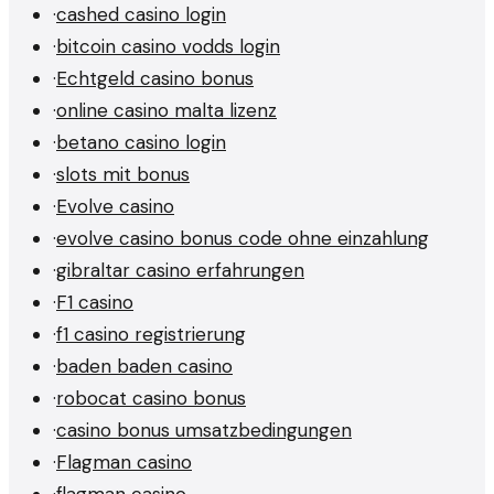
·
cashed casino login
·
bitcoin casino vodds login
·
Echtgeld casino bonus
·
online casino malta lizenz
·
betano casino login
·
slots mit bonus
·
Evolve casino
·
evolve casino bonus code ohne einzahlung
·
gibraltar casino erfahrungen
·
F1 casino
·
f1 casino registrierung
·
baden baden casino
·
robocat casino bonus
·
casino bonus umsatzbedingungen
·
Flagman casino
·
flagman casino