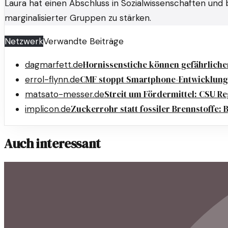
Laura hat einen Abschluss in Sozialwissenschaften und b
marginalisierter Gruppen zu stärken.
Netzwerk
Verwandte Beiträge
Hornissenstiche können gefährlicher
dagmarfett.de
CMF stoppt Smartphone-Entwicklunge
errol-flynn.de
Streit um Fördermittel: CSU R
matsato-messer.de
Zuckerrohr statt fossiler Brennstoffe: B
implicon.de
Auch interessant